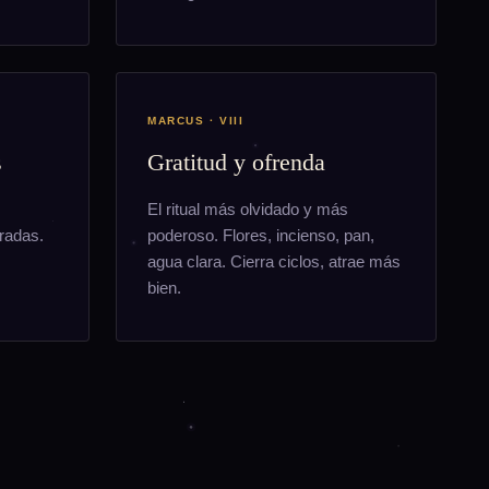
MARCUS · VIII
s
Gratitud y ofrenda
El ritual más olvidado y más
radas.
poderoso. Flores, incienso, pan,
agua clara. Cierra ciclos, atrae más
bien.