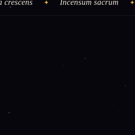
rescens
Incensum sacrum
✦
✦