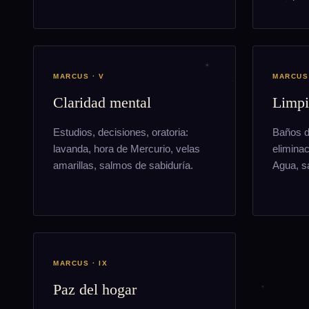
MARCUS · V
MARCUS 
Claridad mental
Limpi
Estudios, decisiones, oratoria:
Baños d
lavanda, hora de Mercurio, velas
elimina
amarillas, salmos de sabiduría.
Agua, sa
MARCUS · IX
Paz del hogar