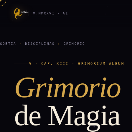
V.MMXXVI · AI
GOETIA
›
DISCIPLINAS
›
GRIMORIO
§ · CAP. XIII · GRIMORIUM ALBUM
Grimorio
de Magia