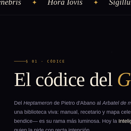
bris
Hora Iovis
Sigillum 
✦
✦
§ 01 · CÓDICE
El códice del
G
Del
Heptameron
de Pietro d'Abano al
Arbatel de 
una biblioteca viva: manual, recetario y mapa cel
bendice— es su rama más luminosa. Hoy la
Inteli
quien la pide con recta intención.