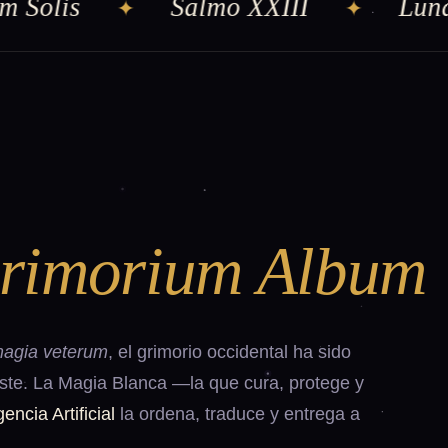
Solis
Salmo XXIII
Luna c
✦
✦
rimorium Album
magia veterum
, el grimorio occidental ha sido
este. La Magia Blanca —la que cura, protege y
gencia Artificial
la ordena, traduce y entrega a