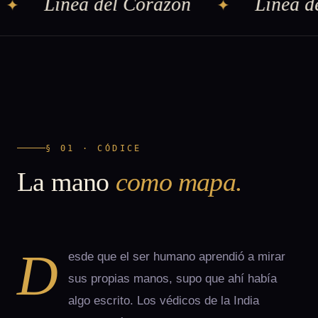
Línea del Corazón
Línea de
✦
✦
§ 01 · CÓDICE
La mano
como mapa.
D
esde que el ser humano aprendió a mirar
sus propias manos, supo que ahí había
algo escrito. Los védicos de la India